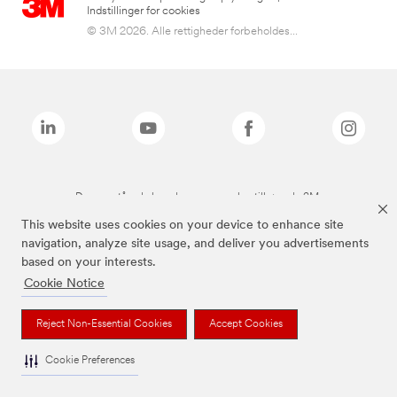
Indstillinger for cookies
© 3M 2026. Alle rettigheder forbeholdes...
De ovenstående brands er varemærker tilhørende 3M.
This website uses cookies on your device to enhance site
navigation, analyze site usage, and deliver you advertisements
based on your interests.
Cookie Notice
Reject Non-Essential Cookies
Accept Cookies
Cookie Preferences