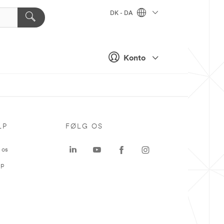
DK - DA
Konto
LP
FØLG OS
 os
ap