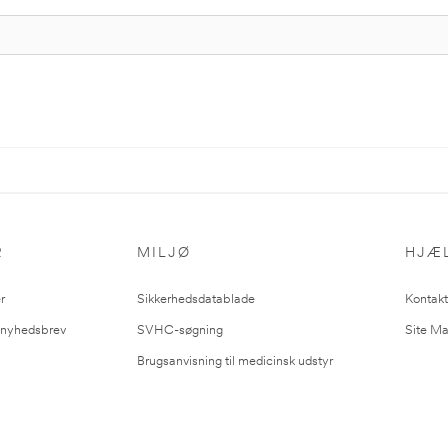
R
MILJØ
HJÆ
r
Sikkerhedsdatablade
Kontakt
l nyhedsbrev
SVHC-søgning
Site M
Brugsanvisning til medicinsk udstyr