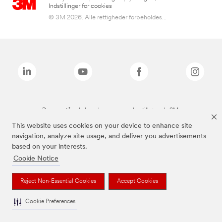
Indstillinger for cookies
© 3M 2026. Alle rettigheder forbeholdes...
De ovenstående brands er varemærker tilhørende 3M.
This website uses cookies on your device to enhance site
navigation, analyze site usage, and deliver you advertisements
based on your interests.
Cookie Notice
Reject Non-Essential Cookies
Accept Cookies
Cookie Preferences