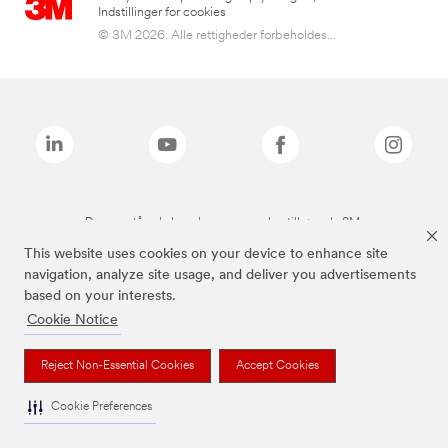
Indstillinger for cookies
© 3M 2026. Alle rettigheder forbeholdes...
De ovenstående brands er varemærker tilhørende 3M.
This website uses cookies on your device to enhance site
navigation, analyze site usage, and deliver you advertisements
based on your interests.
Cookie Notice
Reject Non-Essential Cookies
Accept Cookies
Cookie Preferences