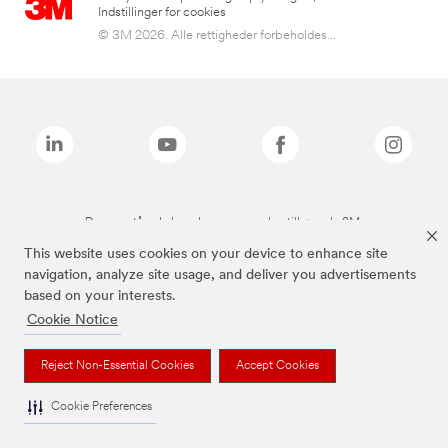
Indstillinger for cookies
© 3M 2026. Alle rettigheder forbeholdes...
De ovenstående brands er varemærker tilhørende 3M.
This website uses cookies on your device to enhance site
navigation, analyze site usage, and deliver you advertisements
based on your interests.
Cookie Notice
Reject Non-Essential Cookies
Accept Cookies
Cookie Preferences