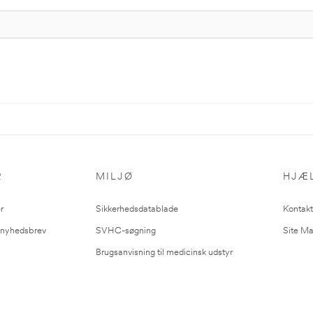
R
MILJØ
HJÆ
r
Sikkerhedsdatablade
Kontakt
l nyhedsbrev
SVHC-søgning
Site M
Brugsanvisning til medicinsk udstyr