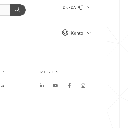
DK - DA
Konto
LP
FØLG OS
 os
ap