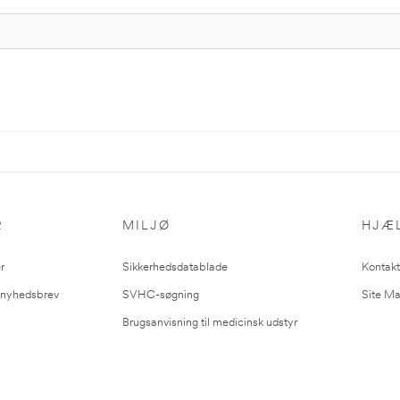
R
MILJØ
HJÆ
r
Sikkerhedsdatablade
Kontakt
l nyhedsbrev
SVHC-søgning
Site M
Brugsanvisning til medicinsk udstyr