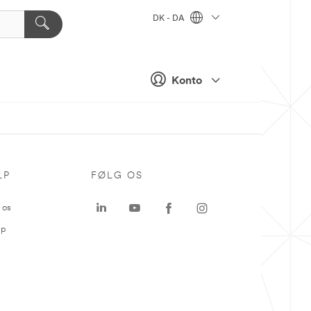
DK - DA
Konto
LP
FØLG OS
 os
ap