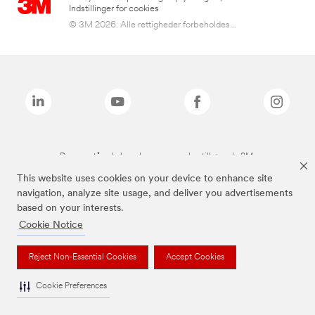
Indstillinger for cookies
© 3M 2026. Alle rettigheder forbeholdes...
De ovenstående brands er varemærker tilhørende 3M.
This website uses cookies on your device to enhance site
navigation, analyze site usage, and deliver you advertisements
based on your interests.
Cookie Notice
Reject Non-Essential Cookies
Accept Cookies
Cookie Preferences