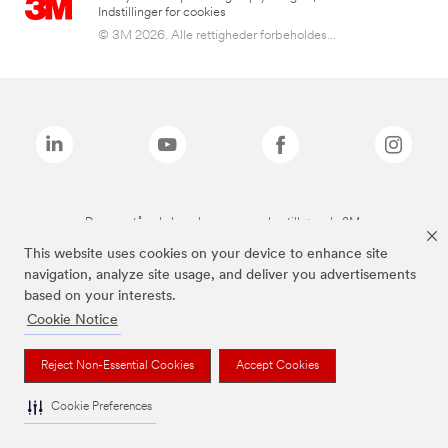
Indstillinger for cookies
© 3M 2026. Alle rettigheder forbeholdes...
De ovenstående brands er varemærker tilhørende 3M.
This website uses cookies on your device to enhance site
navigation, analyze site usage, and deliver you advertisements
based on your interests.
Cookie Notice
Reject Non-Essential Cookies
Accept Cookies
Cookie Preferences