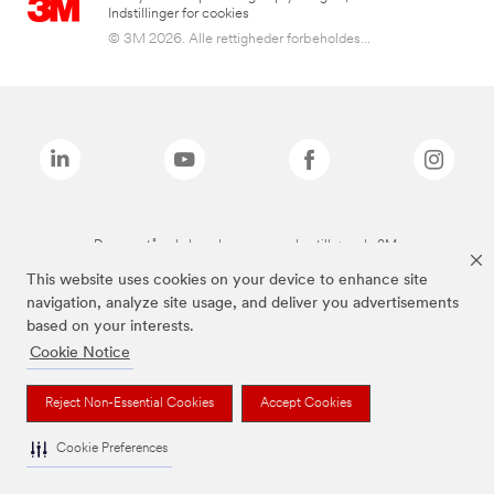
Indstillinger for cookies
© 3M 2026. Alle rettigheder forbeholdes...
De ovenstående brands er varemærker tilhørende 3M.
This website uses cookies on your device to enhance site
navigation, analyze site usage, and deliver you advertisements
based on your interests.
Cookie Notice
Reject Non-Essential Cookies
Accept Cookies
Cookie Preferences