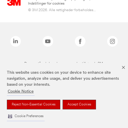
Indstillinger for cookies
© 3M 2026. Alle rettigheder forbeholdes...
De ovenstående brands er varemærker tilhørende 3M.
This website uses cookies on your device to enhance site
navigation, analyze site usage, and deliver you advertisements
based on your interests.
Cookie Notice
Reject Non-Essential Cookies
Accept Cookies
Cookie Preferences