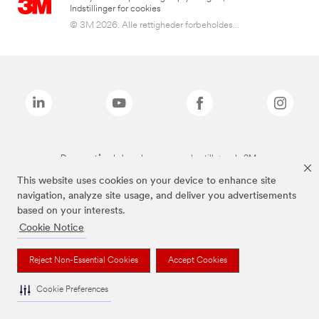
Indstillinger for cookies
© 3M 2026. Alle rettigheder forbeholdes...
De ovenstående brands er varemærker tilhørende 3M.
This website uses cookies on your device to enhance site
navigation, analyze site usage, and deliver you advertisements
based on your interests.
Cookie Notice
Reject Non-Essential Cookies
Accept Cookies
Cookie Preferences