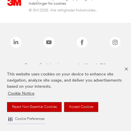
Indstillinger for cookies
© 3M 2026. Alle rettigheder forbeholdes...
De ovenstående brands er varemærker tilhørende 3M.
This website uses cookies on your device to enhance site
navigation, analyze site usage, and deliver you advertisements
based on your interests.
Cookie Notice
Reject Non-Essential Cookies
Accept Cookies
Cookie Preferences