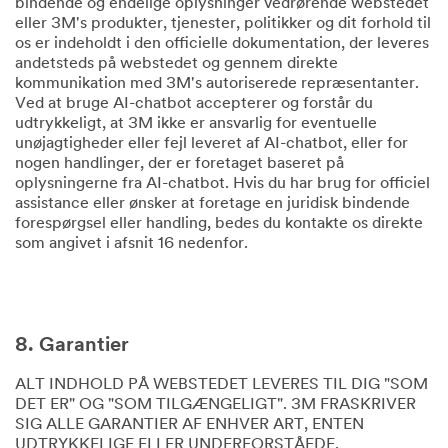
bindende og endelige oplysninger vedrørende webstedet
eller 3M's produkter, tjenester, politikker og dit forhold til
os er indeholdt i den officielle dokumentation, der leveres
andetsteds på webstedet og gennem direkte
kommunikation med 3M's autoriserede repræsentanter.
Ved at bruge AI-chatbot accepterer og forstår du
udtrykkeligt, at 3M ikke er ansvarlig for eventuelle
unøjagtigheder eller fejl leveret af AI-chatbot, eller for
nogen handlinger, der er foretaget baseret på
oplysningerne fra AI-chatbot. Hvis du har brug for officiel
assistance eller ønsker at foretage en juridisk bindende
forespørgsel eller handling, bedes du kontakte os direkte
som angivet i afsnit 16 nedenfor.
8. Garantier
ALT INDHOLD PÅ WEBSTEDET LEVERES TIL DIG "SOM
DET ER" OG "SOM TILGÆNGELIGT". 3M FRASKRIVER
SIG ALLE GARANTIER AF ENHVER ART, ENTEN
UDTRYKKELIGE ELLER UNDERFORSTÅEDE,