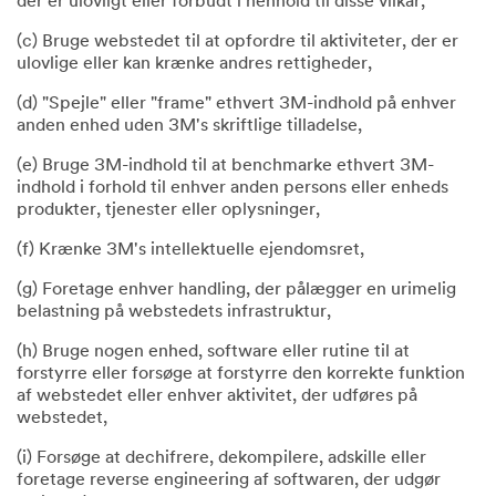
der er ulovligt eller forbudt i henhold til disse vilkår,
(c) Bruge webstedet til at opfordre til aktiviteter, der er
ulovlige eller kan krænke andres rettigheder,
(d) "Spejle" eller "frame" ethvert 3M-indhold på enhver
anden enhed uden 3M's skriftlige tilladelse,
(e) Bruge 3M-indhold til at benchmarke ethvert 3M-
indhold i forhold til enhver anden persons eller enheds
produkter, tjenester eller oplysninger,
(f) Krænke 3M's intellektuelle ejendomsret,
(g) Foretage enhver handling, der pålægger en urimelig
belastning på webstedets infrastruktur,
(h) Bruge nogen enhed, software eller rutine til at
forstyrre eller forsøge at forstyrre den korrekte funktion
af webstedet eller enhver aktivitet, der udføres på
webstedet,
(i) Forsøge at dechifrere, dekompilere, adskille eller
foretage reverse engineering af softwaren, der udgør