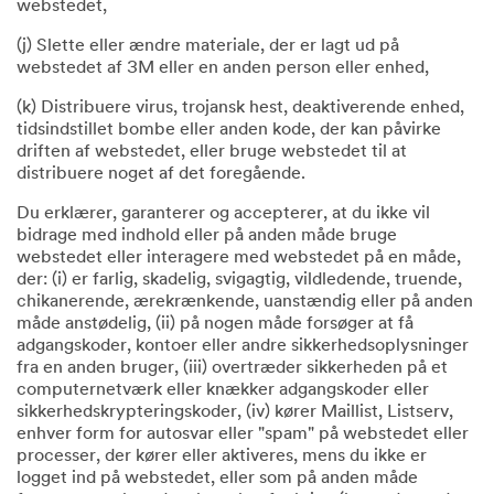
webstedet,
(j) Slette eller ændre materiale, der er lagt ud på
webstedet af 3M eller en anden person eller enhed,
(k) Distribuere virus, trojansk hest, deaktiverende enhed,
tidsindstillet bombe eller anden kode, der kan påvirke
driften af webstedet, eller bruge webstedet til at
distribuere noget af det foregående.
Du erklærer, garanterer og accepterer, at du ikke vil
bidrage med indhold eller på anden måde bruge
webstedet eller interagere med webstedet på en måde,
der: (i) er farlig, skadelig, svigagtig, vildledende, truende,
chikanerende, ærekrænkende, uanstændig eller på anden
måde anstødelig, (ii) på nogen måde forsøger at få
adgangskoder, kontoer eller andre sikkerhedsoplysninger
fra en anden bruger, (iii) overtræder sikkerheden på et
computernetværk eller knækker adgangskoder eller
sikkerhedskrypteringskoder, (iv) kører Maillist, Listserv,
enhver form for autosvar eller "spam" på webstedet eller
processer, der kører eller aktiveres, mens du ikke er
logget ind på webstedet, eller som på anden måde