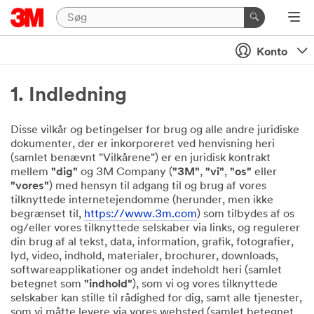
Konto
1. Indledning
Disse vilkår og betingelser for brug og alle andre juridiske
dokumenter, der er inkorporeret ved henvisning heri
(samlet benævnt "Vilkårene") er en juridisk kontrakt
mellem
"dig"
og 3M Company (
"3M"
,
"vi"
,
"os"
eller
"vores"
) med hensyn til adgang til og brug af vores
tilknyttede internetejendomme (herunder, men ikke
begrænset til,
https://www.3m.com
) som tilbydes af os
og/eller vores tilknyttede selskaber via links, og regulerer
din brug af al tekst, data, information, grafik, fotografier,
lyd, video, indhold, materialer, brochurer, downloads,
softwareapplikationer og andet indeholdt heri (samlet
betegnet som
"indhold"
), som vi og vores tilknyttede
selskaber kan stille til rådighed for dig, samt alle tjenester,
som vi måtte levere via vores websted (samlet betegnet