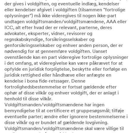
der gives i voldgiften, og eventuelle indlæg, kendelser
eller kendelser afgivet i voldgiften (tilsammen "fortrolige
oplysninger") må ikke videregives til nogen ikke-part
undtagen voldgiftsmanden/voldgiftsmændene, AAA eller
ICC, alt efter hvad der er relevant, parterne, deres
advokater, eksperter, vidner, revisorer og
regnskabskyndige, forsikringsselskaber og
genforsikringsselskaber og enhver anden person, der er
nødvendig for at gennemføre voldgiften. Uanset
ovenstående kan en part videregive fortrolige oplysninger
i det omfang, at videregivelse kan være påkrævet for at
opfylde en juridisk forpligtelse, beskytte eller forfølge en
juridisk rettighed eller håndhæve eller anfægte en
kendelse i bona fide-retssager. Denne
fortrolighedsbestemmelse er fortsat gældende efter
ophør af disse vilkår og enhver voldgift, der er anlagt i
henhold til disse vilkår.
Voldgiftsmanden/voldgiftsmændene har ingen
bemyndigelse til at certificere et gruppesøgsmål; tilføje
eventuelle parter; ændre eller ignorere bestemmelserne i
disse vilkår og er bundet af gældende lovgivning.
Voldgiftsmanden/voldgiftsmændene skal være villige til