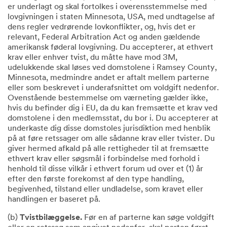
er underlagt og skal fortolkes i overensstemmelse med
lovgivningen i staten Minnesota, USA, med undtagelse af
dens regler vedrørende lovkonflikter, og, hvis det er
relevant, Federal Arbitration Act og anden gældende
amerikansk føderal lovgivning. Du accepterer, at ethvert
krav eller enhver tvist, du måtte have mod 3M,
udelukkende skal løses ved domstolene i Ramsey County,
Minnesota, medmindre andet er aftalt mellem parterne
eller som beskrevet i underafsnittet om voldgift nedenfor.
Ovenstående bestemmelse om værneting gælder ikke,
hvis du befinder dig i EU, da du kan fremsætte et krav ved
domstolene i den medlemsstat, du bor i. Du accepterer at
underkaste dig disse domstoles jurisdiktion med henblik
på at føre retssager om alle sådanne krav eller tvister. Du
giver hermed afkald på alle rettigheder til at fremsætte
ethvert krav eller søgsmål i forbindelse med forhold i
henhold til disse vilkår i ethvert forum ud over et (1) år
efter den første forekomst af den type handling,
begivenhed, tilstand eller undladelse, som kravet eller
handlingen er baseret på.
(b)
Tvistbilæggelse.
Før en af parterne kan søge voldgift