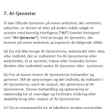
7. AI-tjenester
Vi kan tilbyde tjenester på vores websted, der omfatter,
udnytter, er drevet af eller på anden måde udgør et
system med kunstig intelligens (
"AI"
) (samlet betegnet
som
"AI-tjenester"
). Ved at bruge AI-tjenester, der
leveres på vores websted, accepterer du følgende vilkår:
(a) Du må ikke bruge AI-tjenesterne, webstedet eller data
eller indhold, der er indhentet fra AI-tjenesterne eller
webstedet, til at oprette, træne eller forbedre (enten
direkte eller indirekte) andre AI-tjenester eller -systemer.
(b) For at kunne levere AI-tjenesterne behandler og
gemmer 3M de oplysninger og det indhold, du indtaster i
AI-tjenesterne, samt de output, der genereres af AI-
tjenesterne. Denne behandling og opbevaring er
nødvendig for at overvåge og forhindre misbrug eller
skadelig brug eller output af AI-tjenesterne.
(c) Du er eneansvarlig for at håndtere og løse eventuelle