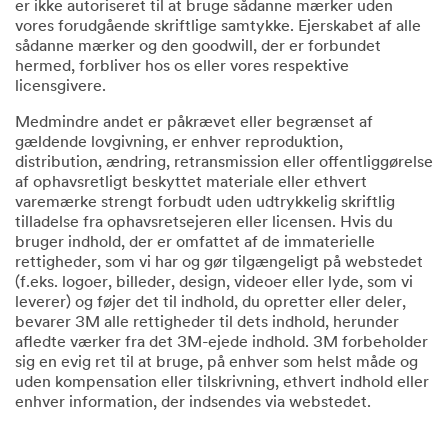
er ikke autoriseret til at bruge sådanne mærker uden
vores forudgående skriftlige samtykke. Ejerskabet af alle
sådanne mærker og den goodwill, der er forbundet
hermed, forbliver hos os eller vores respektive
licensgivere.
Medmindre andet er påkrævet eller begrænset af
gældende lovgivning, er enhver reproduktion,
distribution, ændring, retransmission eller offentliggørelse
af ophavsretligt beskyttet materiale eller ethvert
varemærke strengt forbudt uden udtrykkelig skriftlig
tilladelse fra ophavsretsejeren eller licensen. Hvis du
bruger indhold, der er omfattet af de immaterielle
rettigheder, som vi har og gør tilgængeligt på webstedet
(f.eks. logoer, billeder, design, videoer eller lyde, som vi
leverer) og føjer det til indhold, du opretter eller deler,
bevarer 3M alle rettigheder til dets indhold, herunder
afledte værker fra det 3M-ejede indhold. 3M forbeholder
sig en evig ret til at bruge, på enhver som helst måde og
uden kompensation eller tilskrivning, ethvert indhold eller
enhver information, der indsendes via webstedet.