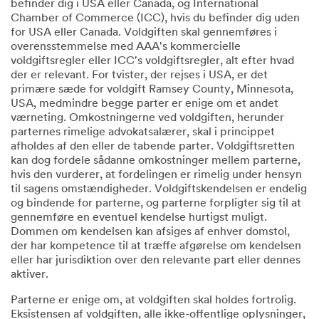
befinder dig i USA eller Canada, og International
Chamber of Commerce (ICC), hvis du befinder dig uden
for USA eller Canada. Voldgiften skal gennemføres i
overensstemmelse med AAA's kommercielle
voldgiftsregler eller ICC's voldgiftsregler, alt efter hvad
der er relevant. For tvister, der rejses i USA, er det
primære sæde for voldgift Ramsey County, Minnesota,
USA, medmindre begge parter er enige om et andet
værneting. Omkostningerne ved voldgiften, herunder
parternes rimelige advokatsalærer, skal i princippet
afholdes af den eller de tabende parter. Voldgiftsretten
kan dog fordele sådanne omkostninger mellem parterne,
hvis den vurderer, at fordelingen er rimelig under hensyn
til sagens omstændigheder. Voldgiftskendelsen er endelig
og bindende for parterne, og parterne forpligter sig til at
gennemføre en eventuel kendelse hurtigst muligt.
Dommen om kendelsen kan afsiges af enhver domstol,
der har kompetence til at træffe afgørelse om kendelsen
eller har jurisdiktion over den relevante part eller dennes
aktiver.
Parterne er enige om, at voldgiften skal holdes fortrolig.
Eksistensen af voldgiften, alle ikke-offentlige oplysninger,