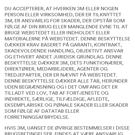
DU ACCEPTERER, AT HVERKEN 3M ELLER NOGEN
PERSON ELLER VIRKSOMHED, DER ER TILKNYTTET
3M, ER ANSVARLIG FOR SKADER, DER OPSTÅR SOM
FØLGE AF DIN BRUG ELLER MANGLENDE EVNE TIL AT
BRUGE WEBSTEDET ELLER INDHOLDET ELLER
MATERIALERNE PÅ WEBSTEDET. DENNE BESKYTTELSE
DÆKKER KRAV BASERET PÅ GARANTI, KONTRAKT,
SKADEVOLDENDE HANDLING, OBJEKTIVT ANSVAR
OG ETHVERT ANDET JURIDISK GRUNDLAG. DENNE
BESKYTTELSE DÆKKER 3M, DETS FUNKTIONÆRER,
DIREKTØRER, MEDARBEJDERE, AGENTER OG
TREDJEPARTER, DER ER NÆVNT PÅ WEBSTEDET.
DENNE BESKYTTELSE DÆKKER ALLE TAB, HERUNDER
UDEN BEGRÆNSNING OG I DET OMFANG DET ER
TILLADT VED LOV, TAB AF FORTJENESTE OG
INDIREKTE, SÆRLIGE, TILFÆLDIGE, AFLEDTE,
EKSEMPLARISKE OG PØNALE SKADER ELLER SKADER
SOM FØLGE AF DATATAB ELLER
FORRETNINGSAFBRYDELSE.
HVIS 3M, UANSET DE ØVRIGE BESTEMMELSER I DISSE
BRUGSBETINGELSER, FINDES AT VÆRE ANSVARLIG