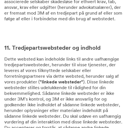
associerede selskaber skadesløse for ethvert krav, tab,
ansvar, krav eller udgifter (herunder advokatsalærer), der
er fremsat mod 3M af en tredjepart på grund af eller som
følge af eller i forbindelse med din brug af webstedet.
11. Tredjepartswebsteder og indhold
Dette websted kan indeholde links til andre uafhængige
tredjepartswebsteder, herunder til visse tjenester, der
leveres af vores tilknyttede selskaber eller
forretningspartnere via dette websted, herunder salg af
vores produkter (
"linkede websteder"
). Disse linkede
websteder stilles udelukkende til rådighed for din
bekvemmelighed. Sådanne linkede websteder er ikke
under 3M's kontrol, og 3M er ikke ansvarlig for og
godkender ikke indholdet af sådanne linkede websteder,
herunder oplysninger eller materialer indeholdt på
sådanne linkede websteder. Du skal udøve en uafhængig
vurdering af din interaktion med disse linkede websteder.