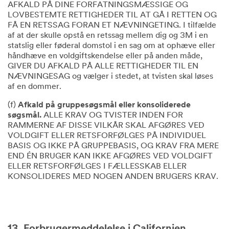
AFKALD PÅ DINE FORFATNINGSMÆSSIGE OG
LOVBESTEMTE RETTIGHEDER TIL AT GÅ I RETTEN OG
FÅ EN RETSSAG FORAN ET NÆVNINGETING. I tilfælde
af at der skulle opstå en retssag mellem dig og 3M i en
statslig eller føderal domstol i en sag om at ophæve eller
håndhæve en voldgiftskendelse eller på anden måde,
GIVER DU AFKALD PÅ ALLE RETTIGHEDER TIL EN
NÆVNINGESAG og vælger i stedet, at tvisten skal løses
af en dommer.
(f)
Afkald på gruppesøgsmål eller konsoliderede
søgsmål.
ALLE KRAV OG TVISTER INDEN FOR
RAMMERNE AF DISSE VILKÅR SKAL AFGØRES VED
VOLDGIFT ELLER RETSFORFØLGES PÅ INDIVIDUEL
BASIS OG IKKE PÅ GRUPPEBASIS, OG KRAV FRA MERE
END ÉN BRUGER KAN IKKE AFGØRES VED VOLDGIFT
ELLER RETSFORFØLGES I FÆLLESSKAB ELLER
KONSOLIDERES MED NOGEN ANDEN BRUGERS KRAV.