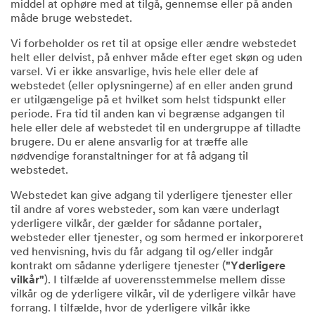
middel at ophøre med at tilgå, gennemse eller på anden
måde bruge webstedet.
Vi forbeholder os ret til at opsige eller ændre webstedet
helt eller delvist, på enhver måde efter eget skøn og uden
varsel. Vi er ikke ansvarlige, hvis hele eller dele af
webstedet (eller oplysningerne) af en eller anden grund
er utilgængelige på et hvilket som helst tidspunkt eller
periode. Fra tid til anden kan vi begrænse adgangen til
hele eller dele af webstedet til en undergruppe af tilladte
brugere. Du er alene ansvarlig for at træffe alle
nødvendige foranstaltninger for at få adgang til
webstedet.
Webstedet kan give adgang til yderligere tjenester eller
til andre af vores websteder, som kan være underlagt
yderligere vilkår, der gælder for sådanne portaler,
websteder eller tjenester, og som hermed er inkorporeret
ved henvisning, hvis du får adgang til og/eller indgår
kontrakt om sådanne yderligere tjenester (
"Yderligere
vilkår"
). I tilfælde af uoverensstemmelse mellem disse
vilkår og de yderligere vilkår, vil de yderligere vilkår have
forrang. I tilfælde, hvor de yderligere vilkår ikke