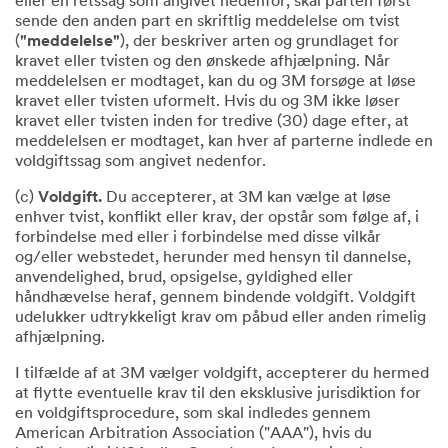
eller en retssag som angivet nedenfor, skal parten først
sende den anden part en skriftlig meddelelse om tvist
(
"meddelelse"
), der beskriver arten og grundlaget for
kravet eller tvisten og den ønskede afhjælpning. Når
meddelelsen er modtaget, kan du og 3M forsøge at løse
kravet eller tvisten uformelt. Hvis du og 3M ikke løser
kravet eller tvisten inden for tredive (30) dage efter, at
meddelelsen er modtaget, kan hver af parterne indlede en
voldgiftssag som angivet nedenfor.
(c)
Voldgift.
Du accepterer, at 3M kan vælge at løse
enhver tvist, konflikt eller krav, der opstår som følge af, i
forbindelse med eller i forbindelse med disse vilkår
og/eller webstedet, herunder med hensyn til dannelse,
anvendelighed, brud, opsigelse, gyldighed eller
håndhævelse heraf, gennem bindende voldgift. Voldgift
udelukker udtrykkeligt krav om påbud eller anden rimelig
afhjælpning.
I tilfælde af at 3M vælger voldgift, accepterer du hermed
at flytte eventuelle krav til den eksklusive jurisdiktion for
en voldgiftsprocedure, som skal indledes gennem
American Arbitration Association ("AAA"), hvis du