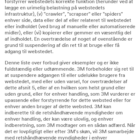
forstyrrer webstedets korrekte funktion (herunder ved at
lægge en urimelig belastning på webstedets
infrastruktur), (v) "crawler", "scrapser" eller "spiders"
enhver side, data eller del af eller relateret til webstedet
eller indholdet (ved brug af manuelle eller automatiserede
midler), eller (vi) kopierer eller gemmer en væsentlig del
af indholdet. En overtrædelse af noget af ovenstående er
grund til suspendering af din ret til at bruge eller få
adgang til webstedet.
Denne liste over forbud giver eksempler og er ikke
fuldstændig eller udtømmende. 3M forbeholder sig ret til
at suspendere adgangen til eller udelukke brugere fra
webstedet, med eller uden varsel, for overtrædelser af
dette afsnit 5, eller af en hvilken som helst grund eller
uden grund, eller for enhver handling, som 3M vurderer er
upassende eller forstyrrende for dette websted eller for
enhver anden bruger af dette websted. 3M kan
indberette til de retshåndhævende myndigheder om
enhver handling, der kan være ulovlig, og enhver
indberetning, som 3M modtager om en sådan adfærd. Når
det er lovpligtigt eller efter 3M's skøn, vil 3M samarbejde
med retshåndhævende myndigheder i enhver