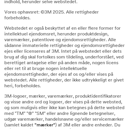
indhold, herunder selve webstedet.
Vores ophavsret: ©3M 2025. Alle rettigheder
forbeholdes.
Webstedet er også beskyttet af en eller flere former for
intellektuel ejendomsret, herunder produktdesign,
varemærker, patentlove og ejendomsrettigheder. Alle
sådanne immaterielle rettigheder og ejendomsrettigheder
ejes eller licenseres af 3M. Intet på webstedet eller dets
brug af dig skal fortolkes som tildeling, underforstået, ved
berettiget antagelse eller på anden måde, nogen licens
eller ret til at bruge nogen intellektuelle
ejendomsrettigheder, der ejes af os og/eller vises på
webstedet. Alle rettigheder, der ikke udtrykkeligt er givet
heri, forbeholdes.
3M-logoer, mærker, varemærker, produktidentifikatorer
og visse andre ord og logoer, der vises på dette websted,
og som muligvis eller ikke kan betegnes på dette websted
med "TM" "®" "SM" eller andre lignende betegnelser,
udgør varemærker, handelsnavne og/eller servicemærker
(samlet kaldet
"mærker"
) af 3M eller andre enheder. Du