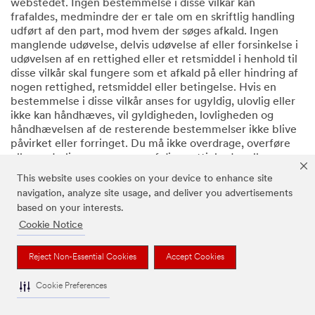
webstedet. Ingen bestemmelse i disse vilkår kan
frafaldes, medmindre der er tale om en skriftlig handling
udført af den part, mod hvem der søges afkald. Ingen
manglende udøvelse, delvis udøvelse af eller forsinkelse i
udøvelsen af en rettighed eller et retsmiddel i henhold til
disse vilkår skal fungere som et afkald på eller hindring af
nogen rettighed, retsmiddel eller betingelse. Hvis en
bestemmelse i disse vilkår anses for ugyldig, ulovlig eller
ikke kan håndhæves, vil gyldigheden, lovligheden og
håndhævelsen af de resterende bestemmelser ikke blive
påvirket eller forringet. Du må ikke overdrage, overføre
eller underlicensere nogen af dine rettigheder eller
forpligtelser i henhold til disse vilkår uden vores
This website uses cookies on your device to enhance site
udtrykkelige forudgående skriftlige samtykke. Vi er ikke
navigation, analyze site usage, and deliver you advertisements
ansvarlige for manglende opfyldelse af nogen forpligtelse
based on your interests.
på grund af årsager uden for vores kontrol.
Cookie Notice
Reject Non-Essential Cookies
Accept Cookies
16. Kontakt os
Cookie Preferences
Hvis du har spørgsmål eller klager over webstedet, kan du