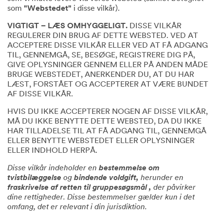
som
"Webstedet"
i disse vilkår).
VIGTIGT – LÆS OMHYGGELIGT.
DISSE VILKÅR
REGULERER DIN BRUG AF DETTE WEBSTED. VED AT
ACCEPTERE DISSE VILKÅR ELLER VED AT FÅ ADGANG
TIL, GENNEMGÅ, SE, BESØGE, REGISTRERE DIG PÅ,
GIVE OPLYSNINGER GENNEM ELLER PÅ ANDEN MÅDE
BRUGE WEBSTEDET, ANERKENDER DU, AT DU HAR
LÆST, FORSTÅET OG ACCEPTERER AT VÆRE BUNDET
AF DISSE VILKÅR.
HVIS DU IKKE ACCEPTERER NOGEN AF DISSE VILKÅR,
MÅ DU IKKE BENYTTE DETTE WEBSTED, DA DU IKKE
HAR TILLADELSE TIL AT FÅ ADGANG TIL, GENNEMGÅ
ELLER BENYTTE WEBSTEDET ELLER OPLYSNINGER
ELLER INDHOLD HERPÅ.
Disse vilkår indeholder en
bestemmelse om
tvistbilæggelse
og
bindende voldgift,
herunder en
fraskrivelse af retten til gruppesøgsmål ,
der påvirker
dine rettigheder. Disse bestemmelser gælder kun i det
omfang, det er relevant i din jurisdiktion.