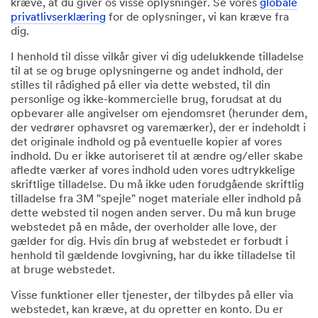
kræve, at du giver os visse oplysninger. Se vores
globale
privatlivserklæring
for de oplysninger, vi kan kræve fra
dig.
I henhold til disse vilkår giver vi dig udelukkende tilladelse
til at se og bruge oplysningerne og andet indhold, der
stilles til rådighed på eller via dette websted, til din
personlige og ikke-kommercielle brug, forudsat at du
opbevarer alle angivelser om ejendomsret (herunder dem,
der vedrører ophavsret og varemærker), der er indeholdt i
det originale indhold og på eventuelle kopier af vores
indhold. Du er ikke autoriseret til at ændre og/eller skabe
afledte værker af vores indhold uden vores udtrykkelige
skriftlige tilladelse. Du må ikke uden forudgående skriftlig
tilladelse fra 3M "spejle" noget materiale eller indhold på
dette websted til nogen anden server. Du må kun bruge
webstedet på en måde, der overholder alle love, der
gælder for dig. Hvis din brug af webstedet er forbudt i
henhold til gældende lovgivning, har du ikke tilladelse til
at bruge webstedet.
Visse funktioner eller tjenester, der tilbydes på eller via
webstedet, kan kræve, at du opretter en konto. Du er