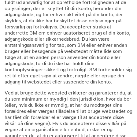
fuldt ud ansvarlig for at opretholde fortroligheden af de
oplysninger, der er knyttet til din konto, herunder din
adgangskode, og for enhver aktivitet på din konto, der
skyldes, at du ikke har beskyttet disse oplysninger på
forsvarlig og fortroligvis. Du accepterer straks at
underrette 3M om enhver uautoriseret brug af din konto,
adgangskode eller sikkerhedsbrud. Du kan være
erstatningsansvarlig for tab, som 3M eller enhver anden
bruger eller besøgende på webstedet måtte lide som
følge af, at en anden person anvender din konto eller
adgangskode, fordi du ikke har holdt dine
kontooplysninger sikkert og fortroligt. 3M forbeholder sig
ret til efter eget skøn at ændre, nægte eller opsige din
adgang til webstedet eller suspendere din konto.
Ved at bruge dette websted erklærer og garanterer du, at
du som minimum er myndig i den jurisdiktion, hvor du bor
(eller, hvis du ikke er myndig, at har du modtaget dine
forældres eller værges tilladelse til at bruge webstedet og
har fået din forælder eller værge til at acceptere disse
vilkår på dine vegne). Hvis du accepterer disse vilkår på
vegne af en organisation eller enhed, erklærer og
garanterer du, at du er autoriseret til at acceptere disse