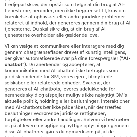
tredjepartskrav, der opstår som følge af din brug af AI-
tjenesterne, herunder, men ikke begrænset til, krav om
krænkelse af ophavsret eller andre juridiske problemer
relateret til indhold, der genereres gennem din brug af AI-
tjenesterne. Du skal sikre dig, at din brug af AI-
tjenesterne overholder alle gældende love.
Vi kan vælge at kommunikere eller interagere med dig
gennem chatgrænseflader drevet af kunstig intelligens,
der giver automatiserede svar på dine forespørgsler (
"AI-
chatbot"
). Du anerkender og accepterer, at
kommunikation med AI-chatbot ikke betragtes som
juridisk bindende for 3M, vores ejere, tilknyttede
selskaber eller relaterede enheder. Svarene, der
genereres af AI-chatbots, leveres udelukkende for
nemheds skyld og afspejler muligvis ikke nøjagtigt 3M's
aktuelle politik, holdning eller beslutninger. Interaktioner
med AI-chatbots bør ikke påberåbes, når der træffes
beslutninger vedrørende juridiske rettigheder,
forpligtelser eller andre handlinger. Selvom vi bestræber
os på at levere nøjagtige og nyttige oplysninger gennem
disse AI-chatbots, gøres du opmærksom på, at de