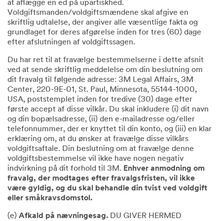
at aflægge en ed på upartiskhed.
Voldgiftsmanden/voldgiftsmændene skal afgive en
skriftlig udtalelse, der angiver alle væsentlige fakta og
grundlaget for deres afgørelse inden for tres (60) dage
efter afslutningen af voldgiftssagen.
Du har ret til at fravælge bestemmelserne i dette afsnit
ved at sende skriftlig meddelelse om din beslutning om
dit fravalg til følgende adresse: 3M Legal Affairs, 3M
Center, 220-9E-01, St. Paul, Minnesota, 55144-1000,
USA, poststemplet inden for tredive (30) dage efter
første accept af disse vilkår. Du skal inkludere (i) dit navn
og din bopælsadresse, (ii) den e-mailadresse og/eller
telefonnummer, der er knyttet til din konto, og (iii) en klar
erklæring om, at du ønsker at fravælge disse vilkårs
voldgiftsaftale. Din beslutning om at fravælge denne
voldgiftsbestemmelse vil ikke have nogen negativ
indvirkning på dit forhold til 3M.
Enhver anmodning om
fravalg, der modtages efter fravalgsfristen, vil ikke
være gyldig, og du skal behandle din tvist ved voldgift
eller småkravsdomstol.
(e)
Afkald på nævningesag.
DU GIVER HERMED