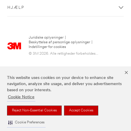
HJÆLP
Juridiske oplysninger
|
Beskyttelse af personlige oplysninger
|
Indstillinger for cookies
© 3M 2026. Alle rettigheder forbeholdes...
This website uses cookies on your device to enhance site
navigation, analyze site usage, and deliver you advertisements
based on your interests.
Cookie Notice
De ovenstående brands er varemærker tilhørende 3M.
Reject Non-Essential Cookies
Accept Cookies
Cookie Preferences