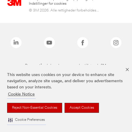
Indstillinger for cookies
© 3M 2026. Alle rettigheder forbeholdes...
De ovenstående brands er varemærker tilhørende 3M.
This website uses cookies on your device to enhance site
navigation, analyze site usage, and deliver you advertisements
based on your interests.
Cookie Notice
Reject Non-Essential Cookies
Accept Cookies
Cookie Preferences