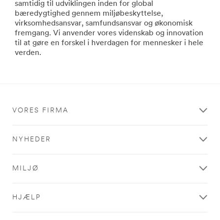
samtidig til udviklingen inden for global
area
mere
bæredygtighed gennem miljøbeskyttelse,
**
om
virksomhedsansvar, samfundsansvar og økonomisk
HP-
Car
fremgang. Vi anvender vores videnskab og innovation
Automotive
Wrapping
til at gøre en forskel i hverdagen for mennesker i hele
***
**Site
verden.
url**
area
/3M/da_DK/company-
**
ndc/all-
DecoratingOrganizing-
3m-
CordOrganization
products/?
***
N=5002385+8709313+8711017&rt=r3
url**
VORES FIRMA
Auto
https://command.3m.co.uk/3M/en_GB/command-
gb/
Dit
**Site
omdømme
NYHEDER
area
sikrer
**
kundeordrer
Consumer-
og
MILJØ
Crafts
skiller
***
dig
url**
ud
HJÆLP
/3M/da_DK/company-
fra
ndc/all-
konkurrenterne.