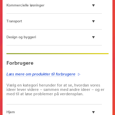
Kommercielle løsninger
Transport
Design og byggeri
**Site
area
Forbrugere
**
HP-
Læs mere om produkter til forbrugere
Manufacturing-
BondingAssemblyProducts
Vælg en kategori herunder for at se, hvordan vores
***
ideer lever videre – sammen med andre ideer – og er
url**
med til at løse problemer på verdensplan.
/3M/da_DK/bonding-
and-
assembly-
Hjem
ndc/