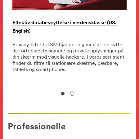
dre?
Effektiv databeskyttelse i verdensklasse (US,
Gør d
English)
Med P
ien,
optim
Privacy filtre fra 3M hjælper dig med at beskytte
e
opgav
de fortrolige, følsomme og private oplysninger på
hjælp
din skærm mod visuelle hackere. I vores sortiment
finder du filtre til stationære skærme, bærbare,
tablets og smartphones.
Professionelle