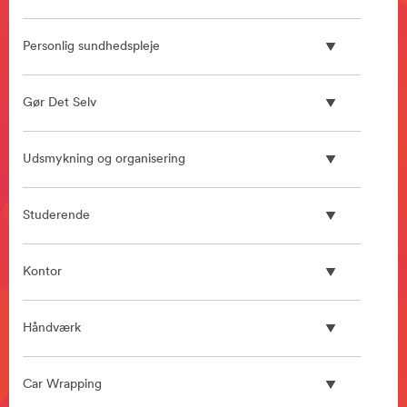
**Site
area
Personlig sundhedspleje
**
HP-
Automotive-
Gør Det Selv
CollisionRepair
***
url**
Udsmykning og organisering
/3M/da_DK/collision-
repair-
ndc/
Studerende
**Site
area
**
Kontor
Folie
til
bilindpakning
Håndværk
og
-
beskyttelse
Car Wrapping
***
url**