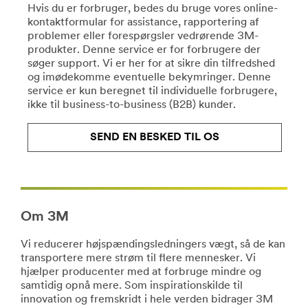
Hvis du er forbruger, bedes du bruge vores online-
FoodSafety
at
kontaktformular for assistance, rapportering af
***
personalisere
problemer eller forespørgsler vedrørende 3M-
url**
din
produkter. Denne service er for forbrugere der
bil
https://www.neogen.com/emeai/?
søger support. Vi er her for at sikre din tilfredshed
med
utm_medium=redirect&utm_source=vanity-
og imødekomme eventuelle bekymringer. Denne
innovative
url&utm_campaign=www.3mdanmark.dk/3M/da_DK/foo
service er kun beregnet til individuelle forbrugere,
produkter
safety-
ikke til business-to-business (B2B) kunder.
af
dk/
høj
**Site
kvalitet,
SEND EN BESKED TIL OS
area
som
**
kan
HP-
monteres
CommSolutions-
af
GraphicsSignage
vores
***
Om 3M
landsdækkende
url**
netværk
Vi reducerer højspændingsledningers vægt, så de kan
/3M/da_DK/graphics-
af
transportere mere strøm til flere mennesker. Vi
and-
3M-
hjælper producenter med at forbruge mindre og
signage-
trænede
samtidig opnå mere. Som inspirationskilde til
dk/
installatører.
innovation og fremskridt i hele verden bidrager 3M
**Site
Læs