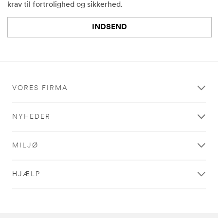
krav til fortrolighed og sikkerhed.
INDSEND
Vi
Mange
beklager.
tak.
Der
Din
VORES FIRMA
opstod
formular
en
er
fejl
registreret
NYHEDER
under
indsendelsen.
Prøv
MILJØ
igen
senere
HJÆLP