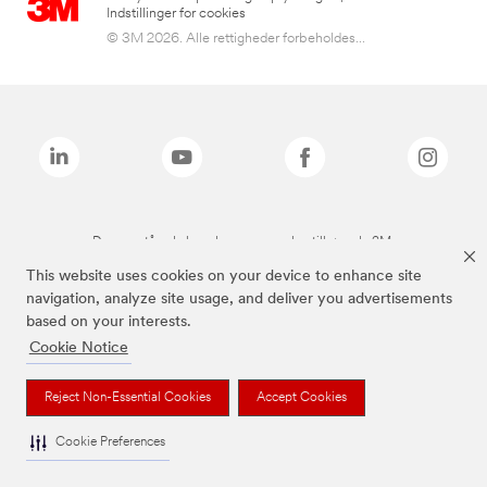
Indstillinger for cookies
© 3M 2026. Alle rettigheder forbeholdes...
De ovenstående brands er varemærker tilhørende 3M.
This website uses cookies on your device to enhance site
navigation, analyze site usage, and deliver you advertisements
based on your interests.
Cookie Notice
Reject Non-Essential Cookies
Accept Cookies
Cookie Preferences