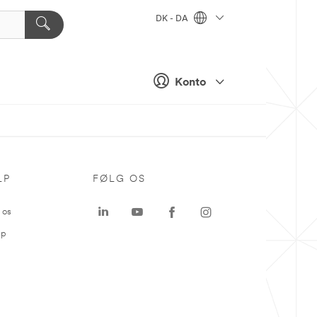
DK - DA
Konto
LP
FØLG OS
 os
ap