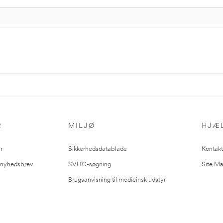
R
MILJØ
HJÆ
r
Sikkerhedsdatablade
Kontakt
l nyhedsbrev
SVHC-søgning
Site M
Brugsanvisning til medicinsk udstyr