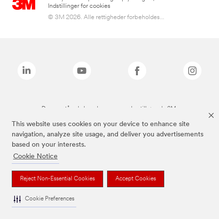
Indstillinger for cookies
© 3M 2026. Alle rettigheder forbeholdes...
De ovenstående brands er varemærker tilhørende 3M.
This website uses cookies on your device to enhance site
navigation, analyze site usage, and deliver you advertisements
based on your interests.
Cookie Notice
Reject Non-Essential Cookies
Accept Cookies
Cookie Preferences