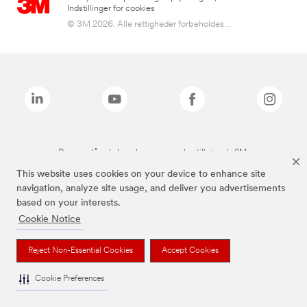
Indstillinger for cookies
© 3M 2026. Alle rettigheder forbeholdes...
De ovenstående brands er varemærker tilhørende 3M.
This website uses cookies on your device to enhance site
navigation, analyze site usage, and deliver you advertisements
based on your interests.
Cookie Notice
Reject Non-Essential Cookies
Accept Cookies
Cookie Preferences