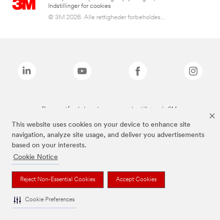
Indstillinger for cookies
© 3M 2026. Alle rettigheder forbeholdes...
De ovenstående brands er varemærker tilhørende 3M.
This website uses cookies on your device to enhance site
navigation, analyze site usage, and deliver you advertisements
based on your interests.
Cookie Notice
Reject Non-Essential Cookies
Accept Cookies
Cookie Preferences