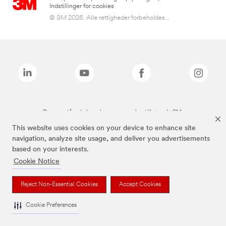
Indstillinger for cookies
© 3M 2026. Alle rettigheder forbeholdes...
De ovenstående brands er varemærker tilhørende 3M.
This website uses cookies on your device to enhance site
navigation, analyze site usage, and deliver you advertisements
based on your interests.
Cookie Notice
Reject Non-Essential Cookies
Accept Cookies
Cookie Preferences