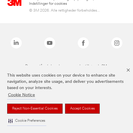
Indstillinger for cookies
© 3M 2026. Alle rettigheder forbeholdes...
De ovenstående brands er varemærker tilhørende 3M.
This website uses cookies on your device to enhance site
navigation, analyze site usage, and deliver you advertisements
based on your interests.
Cookie Notice
Reject Non-Essential Cookies
Accept Cookies
Cookie Preferences