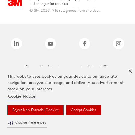
Indstillinger for cookies
© 3M 2026. Alle rettigheder forbeholdes...
De ovenstående brands er varemærker tilhørende 3M.
This website uses cookies on your device to enhance site
navigation, analyze site usage, and deliver you advertisements
based on your interests.
Cookie Notice
Reject Non-Essential Cookies
Accept Cookies
Cookie Preferences