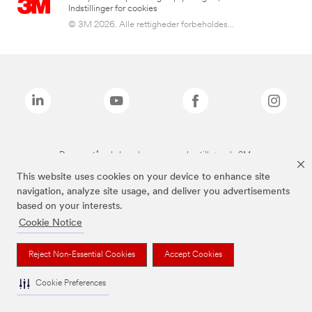
Indstillinger for cookies
© 3M 2026. Alle rettigheder forbeholdes...
De ovenstående brands er varemærker tilhørende 3M.
This website uses cookies on your device to enhance site
navigation, analyze site usage, and deliver you advertisements
based on your interests.
Cookie Notice
Reject Non-Essential Cookies
Accept Cookies
Cookie Preferences