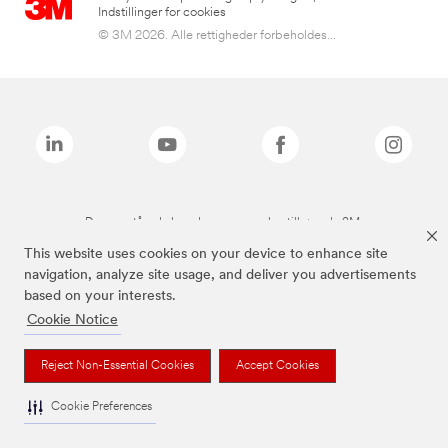
Indstillinger for cookies
© 3M 2026. Alle rettigheder forbeholdes...
De ovenstående brands er varemærker tilhørende 3M.
This website uses cookies on your device to enhance site
navigation, analyze site usage, and deliver you advertisements
based on your interests.
Cookie Notice
Reject Non-Essential Cookies
Accept Cookies
Cookie Preferences