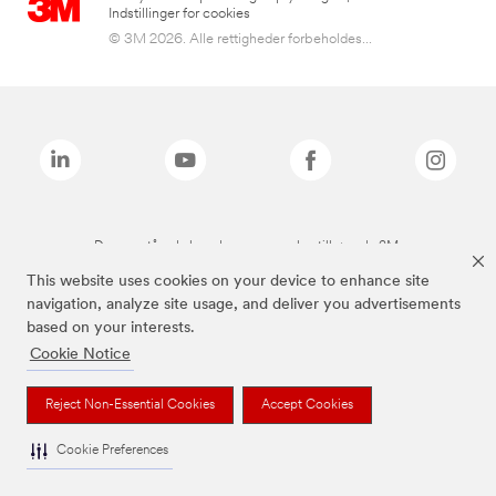
Indstillinger for cookies
© 3M 2026. Alle rettigheder forbeholdes...
De ovenstående brands er varemærker tilhørende 3M.
This website uses cookies on your device to enhance site
navigation, analyze site usage, and deliver you advertisements
based on your interests.
Cookie Notice
Reject Non-Essential Cookies
Accept Cookies
Cookie Preferences