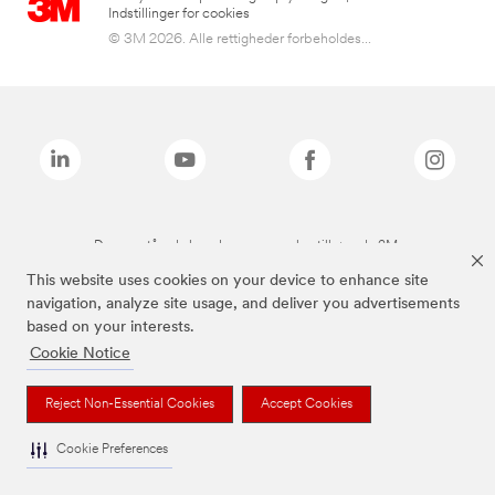
Indstillinger for cookies
© 3M 2026. Alle rettigheder forbeholdes...
De ovenstående brands er varemærker tilhørende 3M.
This website uses cookies on your device to enhance site
navigation, analyze site usage, and deliver you advertisements
based on your interests.
Cookie Notice
Reject Non-Essential Cookies
Accept Cookies
Cookie Preferences