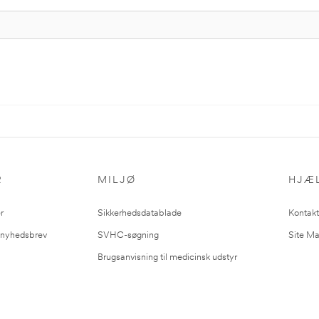
R
MILJØ
HJÆ
r
Sikkerhedsdatablade
Kontakt
l nyhedsbrev
SVHC-søgning
Site M
Brugsanvisning til medicinsk udstyr