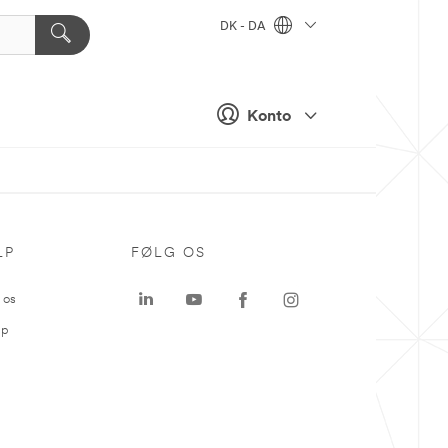
DK - DA
Konto
LP
FØLG OS
 os
ap