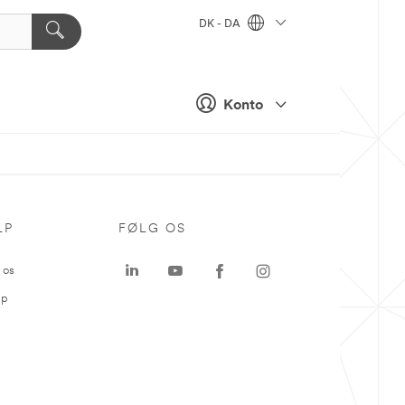
DK - DA
Konto
LP
FØLG OS
 os
ap