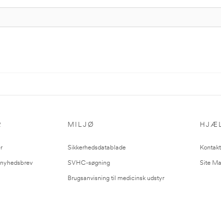
R
MILJØ
HJÆ
r
Sikkerhedsdatablade
Kontakt
l nyhedsbrev
SVHC-søgning
Site M
Brugsanvisning til medicinsk udstyr