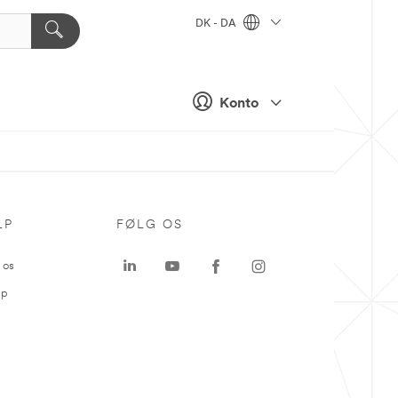
DK - DA
Konto
LP
FØLG OS
 os
ap