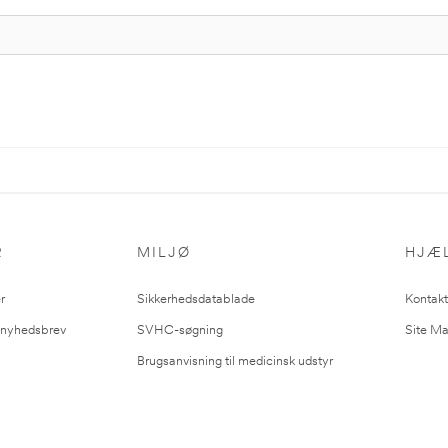
R
MILJØ
HJÆ
r
Sikkerhedsdatablade
Kontakt
l nyhedsbrev
SVHC-søgning
Site M
Brugsanvisning til medicinsk udstyr