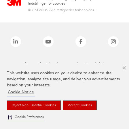
Indstillinger for cookies
© 3M 2026. Alle rettigheder forbeholdes...
De ovenstående brands er varemærker tilhørende 3M.
This website uses cookies on your device to enhance site
navigation, analyze site usage, and deliver you advertisements
based on your interests.
Cookie Notice
Reject Non-Essential Cookies
Accept Cookies
Cookie Preferences