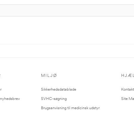
R
MILJØ
HJÆ
r
Sikkerhedsdatablade
Kontakt
l nyhedsbrev
SVHC-søgning
Site M
Brugsanvisning til medicinsk udstyr