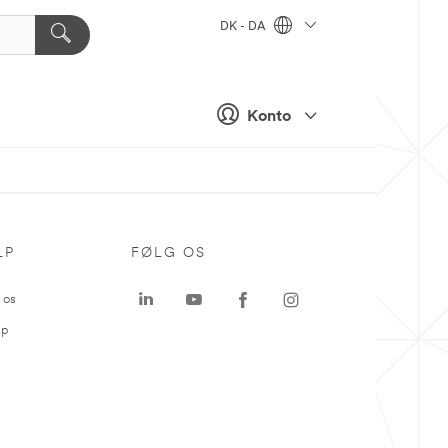
DK - DA
Konto
LP
FØLG OS
 os
ap