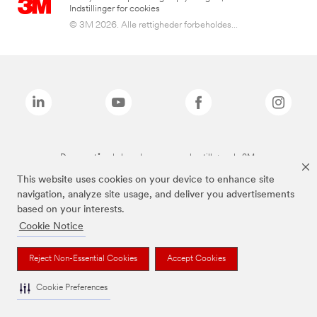
Indstillinger for cookies
© 3M 2026. Alle rettigheder forbeholdes...
De ovenstående brands er varemærker tilhørende 3M.
This website uses cookies on your device to enhance site
navigation, analyze site usage, and deliver you advertisements
based on your interests.
Cookie Notice
Reject Non-Essential Cookies
Accept Cookies
Cookie Preferences