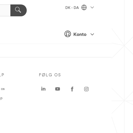
DK - DA
Konto
LP
FØLG OS
 os
ap