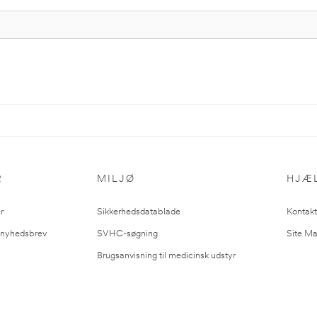
R
MILJØ
HJÆ
r
Sikkerhedsdatablade
Kontakt
l nyhedsbrev
SVHC-søgning
Site M
Brugsanvisning til medicinsk udstyr