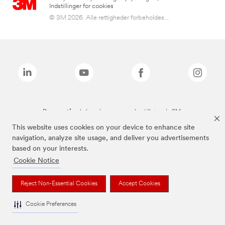
Indstillinger for cookies
© 3M 2026. Alle rettigheder forbeholdes...
De ovenstående brands er varemærker tilhørende 3M.
This website uses cookies on your device to enhance site
navigation, analyze site usage, and deliver you advertisements
based on your interests.
Cookie Notice
Reject Non-Essential Cookies
Accept Cookies
Cookie Preferences