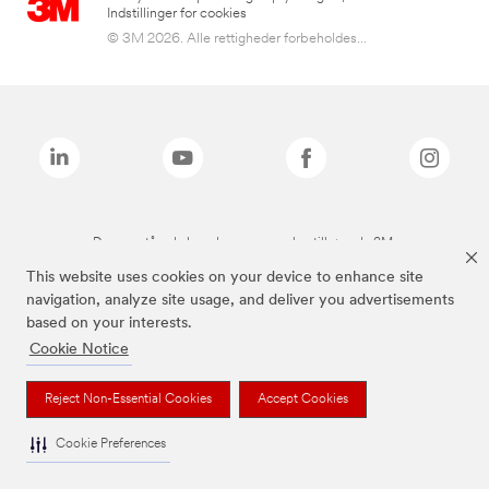
Indstillinger for cookies
© 3M 2026. Alle rettigheder forbeholdes...
De ovenstående brands er varemærker tilhørende 3M.
This website uses cookies on your device to enhance site
navigation, analyze site usage, and deliver you advertisements
based on your interests.
Cookie Notice
Reject Non-Essential Cookies
Accept Cookies
Cookie Preferences