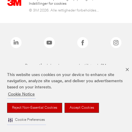
Indstillinger for cookies
© 3M 2026. Alle rettigheder forbeholdes...
De ovenstående brands er varemærker tilhørende 3M.
This website uses cookies on your device to enhance site
navigation, analyze site usage, and deliver you advertisements
based on your interests.
Cookie Notice
Reject Non-Essential Cookies
Accept Cookies
Cookie Preferences