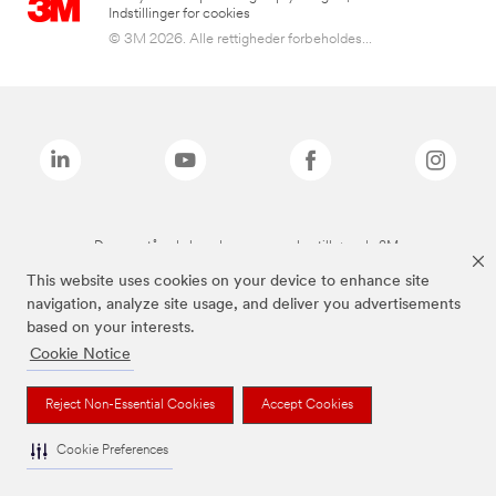
Indstillinger for cookies
© 3M 2026. Alle rettigheder forbeholdes...
De ovenstående brands er varemærker tilhørende 3M.
This website uses cookies on your device to enhance site
navigation, analyze site usage, and deliver you advertisements
based on your interests.
Cookie Notice
Reject Non-Essential Cookies
Accept Cookies
Cookie Preferences