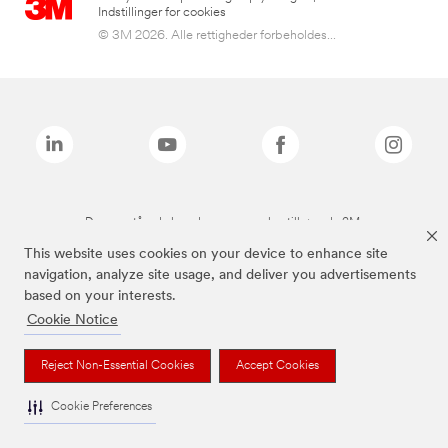
Indstillinger for cookies
© 3M 2026. Alle rettigheder forbeholdes...
De ovenstående brands er varemærker tilhørende 3M.
This website uses cookies on your device to enhance site
navigation, analyze site usage, and deliver you advertisements
based on your interests.
Cookie Notice
Reject Non-Essential Cookies
Accept Cookies
Cookie Preferences