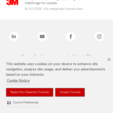
Indstillinger for cookies
© 3M 2026. Alle rettigheder forbeholdes...
De ovenstående brands er varemærker tilhørende 3M.
This website uses cookies on your device to enhance site
navigation, analyze site usage, and deliver you advertisements
based on your interests.
Cookie Notice
Reject Non-Essential Cookies
Accept Cookies
Cookie Preferences