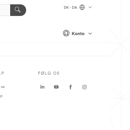
DK - DA
Konto
LP
FØLG OS
 os
ap