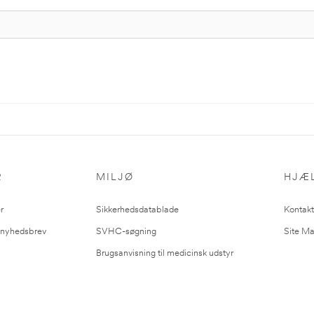
R
MILJØ
HJÆ
r
Sikkerhedsdatablade
Kontakt
l nyhedsbrev
SVHC-søgning
Site M
Brugsanvisning til medicinsk udstyr