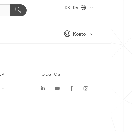
DK - DA
Konto
LP
FØLG OS
 os
ap