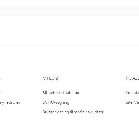
R
MILJØ
HJÆ
r
Sikkerhedsdatablade
Kontakt
l nyhedsbrev
SVHC-søgning
Site M
Brugsanvisning til medicinsk udstyr