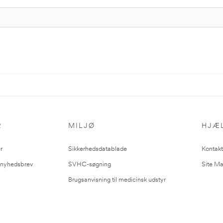
R
MILJØ
HJÆ
r
Sikkerhedsdatablade
Kontakt
l nyhedsbrev
SVHC-søgning
Site M
Brugsanvisning til medicinsk udstyr