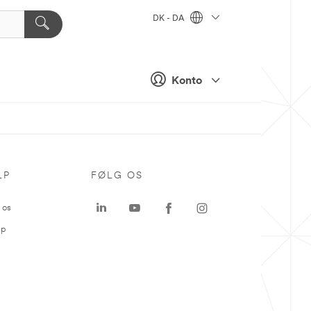
DK - DA
Konto
LP
FØLG OS
 os
ap