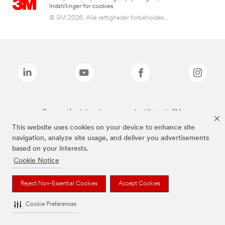
Indstillinger for cookies
© 3M 2026. Alle rettigheder forbeholdes...
De ovenstående brands er varemærker tilhørende 3M.
This website uses cookies on your device to enhance site
navigation, analyze site usage, and deliver you advertisements
based on your interests.
Cookie Notice
Reject Non-Essential Cookies
Accept Cookies
Cookie Preferences