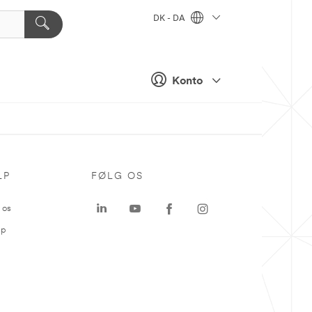
DK - DA
Konto
LP
FØLG OS
 os
ap