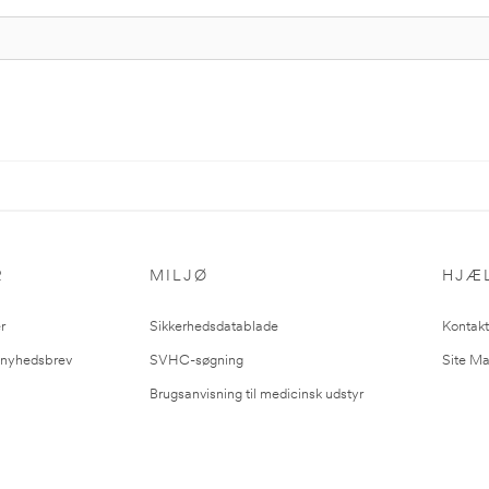
R
MILJØ
HJÆ
r
Sikkerhedsdatablade
Kontakt
l nyhedsbrev
SVHC-søgning
Site M
Brugsanvisning til medicinsk udstyr