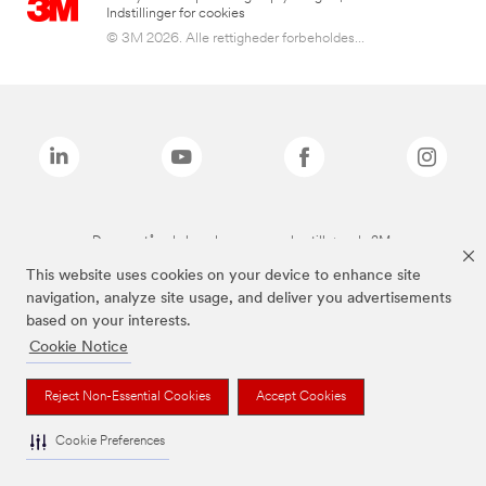
Indstillinger for cookies
© 3M 2026. Alle rettigheder forbeholdes...
De ovenstående brands er varemærker tilhørende 3M.
This website uses cookies on your device to enhance site
navigation, analyze site usage, and deliver you advertisements
based on your interests.
Cookie Notice
Reject Non-Essential Cookies
Accept Cookies
Cookie Preferences