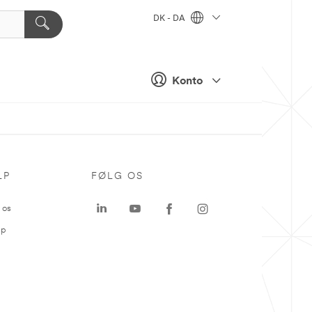
DK - DA
Konto
LP
FØLG OS
 os
ap