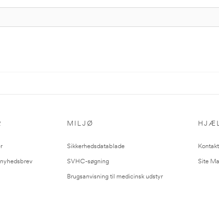
R
MILJØ
HJÆ
r
Sikkerhedsdatablade
Kontakt
l nyhedsbrev
SVHC-søgning
Site M
Brugsanvisning til medicinsk udstyr